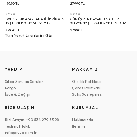
SETI
199,90
TL
279,90
TL
EVVO
EVVO
GOLD RENK AYARLANABILIR ZIRKON
GÜMÜŞ RENK AYARLANABILIR
TAŞLI YILDIZ MODEL YÜZÜK
ZIRKON TAŞLI KALP MODEL YÜZÜK
279,90
TL
279,90
TL
Tüm Yüzük Ürünlerini Gör
YARDIM
MARKAMIZ
Sıkça Sorulan Sorular
Gizlilik Politikası
Kargo
Çerez Politikası
İade & Değişim
Satış Sözleşmesi
BİZE ULAŞIN
KURUMSAL
Bizi Arayın: +90 534 279 53 28
Hakkımızda
Teslimat Takibi
İletişim
info@evvo.com.tr