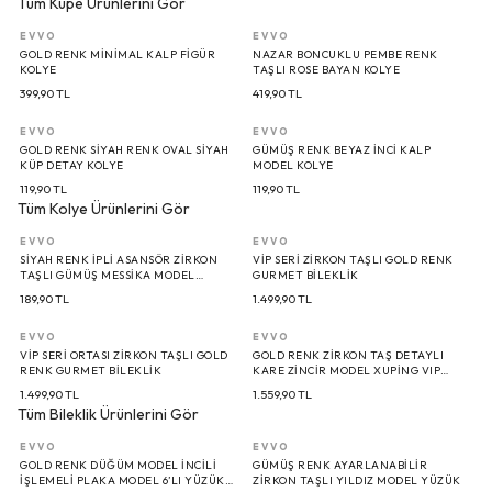
Tüm Küpe Ürünlerini Gör
EVVO
EVVO
GOLD RENK MINIMAL KALP FIGÜR
NAZAR BONCUKLU PEMBE RENK
KOLYE
TAŞLI ROSE BAYAN KOLYE
399,90
TL
419,90
TL
EVVO
EVVO
GOLD RENK SIYAH RENK OVAL SIYAH
GÜMÜŞ RENK BEYAZ İNCI KALP
KÜP DETAY KOLYE
MODEL KOLYE
119,90
TL
119,90
TL
Tüm Kolye Ürünlerini Gör
EVVO
EVVO
SIYAH RENK İPLI ASANSÖR ZIRKON
VIP SERI ZIRKON TAŞLI GOLD RENK
TAŞLI GÜMÜŞ MESSIKA MODEL
GURMET BILEKLIK
BILEKLIK
189,90
TL
1.499,90
TL
EVVO
EVVO
VIP SERI ORTASI ZIRKON TAŞLI GOLD
GOLD RENK ZIRKON TAŞ DETAYLI
RENK GURMET BILEKLIK
KARE ZINCIR MODEL XUPING VIP
EXCULUSIVE SERI BILEKLIK
1.499,90
TL
1.559,90
TL
Tüm Bileklik Ürünlerini Gör
EVVO
EVVO
GOLD RENK DÜĞÜM MODEL İNCILI
GÜMÜŞ RENK AYARLANABILIR
İŞLEMELI PLAKA MODEL 6’LI YÜZÜK
ZIRKON TAŞLI YILDIZ MODEL YÜZÜK