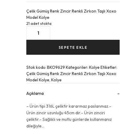
Çelik Gümüş Renk Zincir Renkli Zirkon Taşlı Xoxo
Model Kolye
21 adet stokta
Çelik
Gümüş
Renk
Zincir
SEPETE EKLE
Renkli
Zirkon
Taşlı
Stok kodu:
BKO9629
Kategoriler:
Kolye
Etiketler:
Xoxo
Çelik Gümüş Renk Zincir Renkli Zirkon Taşlı Xoxo
Model
Model Kolye
,
Kolye
Kolye
adet
Açıklama
– Ürün tipi 316L çeliktir kararmaz paslanmaz.-
Ürün zincir uzunluğu 45cm dir.- Ürün zinciri
çeliktir.- Sağlıklı ve mutlu günlerde kullanmanız
dileğiyle…