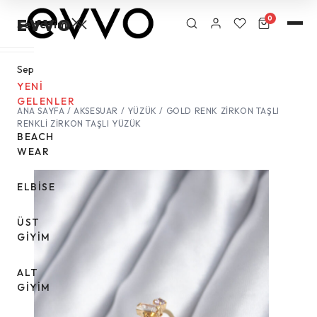
0
EVVO
Sepetim
Sepetinizde
ürün
YENİ
bulunmuyor.
GELENLER
ANA SAYFA
/
AKSESUAR
/
YÜZÜK
/ GOLD RENK ZIRKON TAŞLI
RENKLI ZIRKON TAŞLI YÜZÜK
BEACH
WEAR
ELBİSE
ÜST
GİYİM
ALT
GİYİM