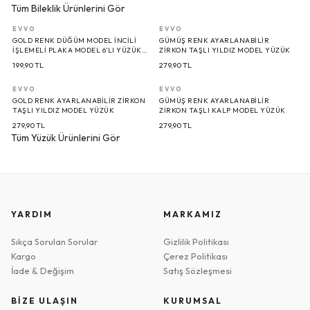
Tüm Bileklik Ürünlerini Gör
EVVO
EVVO
GOLD RENK DÜĞÜM MODEL İNCILI
GÜMÜŞ RENK AYARLANABILIR
İŞLEMELI PLAKA MODEL 6’LI YÜZÜK
ZIRKON TAŞLI YILDIZ MODEL YÜZÜK
SETI
199,90
TL
279,90
TL
EVVO
EVVO
GOLD RENK AYARLANABILIR ZIRKON
GÜMÜŞ RENK AYARLANABILIR
TAŞLI YILDIZ MODEL YÜZÜK
ZIRKON TAŞLI KALP MODEL YÜZÜK
279,90
TL
279,90
TL
Tüm Yüzük Ürünlerini Gör
YARDIM
MARKAMIZ
Sıkça Sorulan Sorular
Gizlilik Politikası
Kargo
Çerez Politikası
İade & Değişim
Satış Sözleşmesi
BİZE ULAŞIN
KURUMSAL