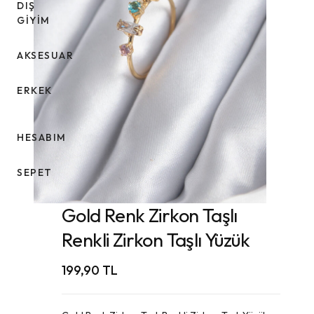
DIŞ
GİYİM
AKSESUAR
ERKEK
HESABIM
SEPET
Gold Renk Zirkon Taşlı
Renkli Zirkon Taşlı Yüzük
199,90
TL