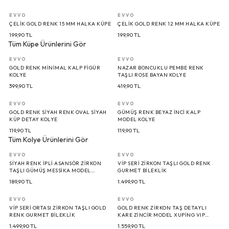
EVVO
EVVO
ÇELIK GOLD RENK 15 MM HALKA KÜPE
ÇELIK GOLD RENK 12 MM HALKA KÜPE
199,90
TL
199,90
TL
Tüm Küpe Ürünlerini Gör
EVVO
EVVO
GOLD RENK MINIMAL KALP FIGÜR
NAZAR BONCUKLU PEMBE RENK
KOLYE
TAŞLI ROSE BAYAN KOLYE
399,90
TL
419,90
TL
EVVO
EVVO
GOLD RENK SIYAH RENK OVAL SIYAH
GÜMÜŞ RENK BEYAZ İNCI KALP
KÜP DETAY KOLYE
MODEL KOLYE
119,90
TL
119,90
TL
Tüm Kolye Ürünlerini Gör
EVVO
EVVO
SIYAH RENK İPLI ASANSÖR ZIRKON
VIP SERI ZIRKON TAŞLI GOLD RENK
TAŞLI GÜMÜŞ MESSIKA MODEL
GURMET BILEKLIK
BILEKLIK
189,90
TL
1.499,90
TL
EVVO
EVVO
VIP SERI ORTASI ZIRKON TAŞLI GOLD
GOLD RENK ZIRKON TAŞ DETAYLI
RENK GURMET BILEKLIK
KARE ZINCIR MODEL XUPING VIP
EXCULUSIVE SERI BILEKLIK
1.499,90
TL
1.559,90
TL